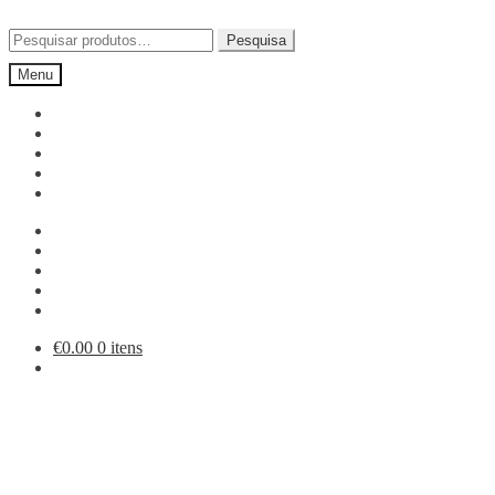
Ir
Saltar
para
para
Pesquisar
Pesquisa
a
o
por:
Menu
navegação
conteúdo
€
0.00
0 itens