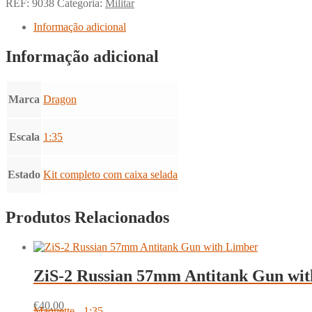
REF:
9038
Categoria:
Militar
Informação adicional
Informação adicional
Marca
Dragon
Escala
1:35
Estado
Kit completo com caixa selada
Produtos Relacionados
ZiS-2 Russian 57mm Antitank Gun wi
€
40.00
Maquette - 1:35