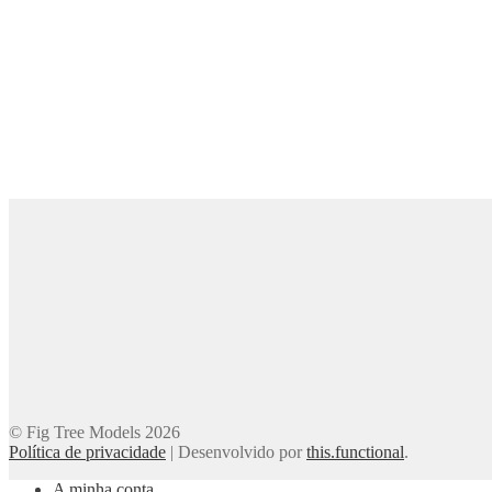
© Fig Tree Models 2026
Política de privacidade
|
Desenvolvido por
this.functional
.
A minha conta