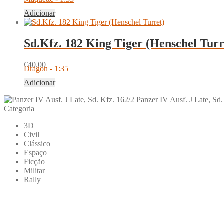
Adicionar
Sd.Kfz. 182 King Tiger (Henschel Turr
€
40.00
Dragon - 1:35
Adicionar
Panzer IV Ausf. J Late, Sd.
Categoria
3D
Civil
Clássico
Espaço
Ficção
Militar
Rally