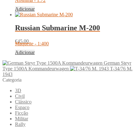
Aoshima - 1:72
Adicionar
Russian Submarine M-200
€
45.00
Maquette - 1:400
Adicionar
German Steyr
Type 1500A Kommandeurwagen
T-34/76 M.
1943
Categoria
3D
Civil
Clássico
Espaço
Ficção
Militar
Rally