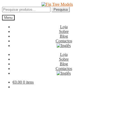
Ir
Saltar
para
para
Pesquisar
Pesquisa
a
o
por:
Menu
navegação
conteúdo
Loja
Sobre
Blog
Contactos
Loja
Sobre
Blog
Contactos
€
0.00
0 itens