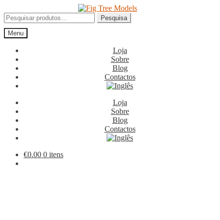
Ir
Saltar
para
para
Pesquisar
Pesquisa
a
o
por:
Menu
navegação
conteúdo
Loja
Sobre
Blog
Contactos
Loja
Sobre
Blog
Contactos
€
0.00
0 itens