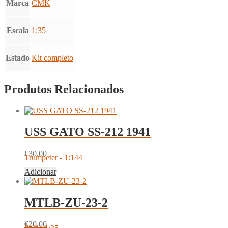
Marca
CMK
Escala
1:35
Estado
Kit completo
Produtos Relacionados
USS GATO SS-212 1941
€
30.00
Trumpeter - 1:144
Adicionar
MTLB-ZU-23-2
€
20.00