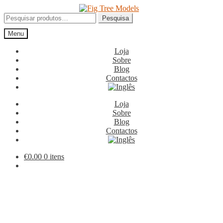
Ir
Saltar
para
para
Pesquisar
Pesquisa
a
o
por:
Menu
navegação
conteúdo
Loja
Sobre
Blog
Contactos
Loja
Sobre
Blog
Contactos
€
0.00
0 itens