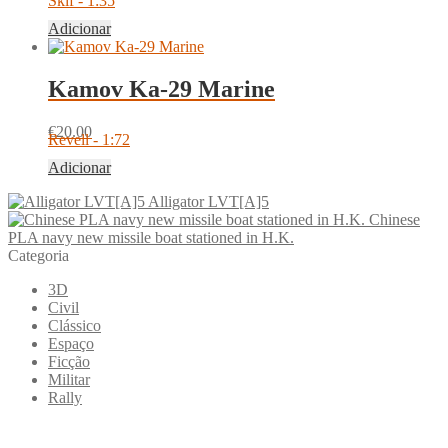
Skif - 1:35
Adicionar
Kamov Ka-29 Marine
€
20.00
Revell - 1:72
Adicionar
Alligator LVT[A]5
Chinese
PLA navy new missile boat stationed in H.K.
Categoria
3D
Civil
Clássico
Espaço
Ficção
Militar
Rally