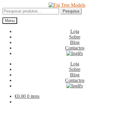
Ir
Saltar
para
para
Pesquisar
Pesquisa
a
o
por:
Menu
navegação
conteúdo
Loja
Sobre
Blog
Contactos
Loja
Sobre
Blog
Contactos
€
0.00
0 itens