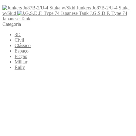
Junkers Ju87B-2/U-4 Stuka
w/Skid
J.G.S.D.F. Type 74
Japanese Tank
Categoria
3D
Civil
Clássico
Espaço
Ficção
Militar
Rally