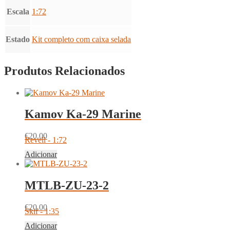
Escala
1:72
Estado
Kit completo com caixa selada
Produtos Relacionados
Kamov Ka-29 Marine
€
20.00
Revell - 1:72
Adicionar
MTLB-ZU-23-2
€
20.00
Skif - 1:35
Adicionar