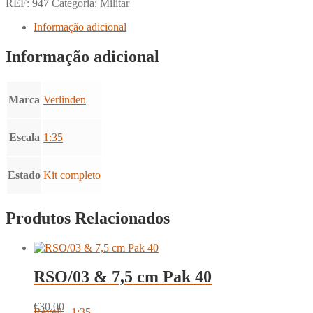
REF:
947
Categoria:
Militar
Informação adicional
Informação adicional
Marca
Verlinden
Escala
1:35
Estado
Kit completo
Produtos Relacionados
RSO/03 & 7,5 cm Pak 40
€
30.00
Revell - 1:35