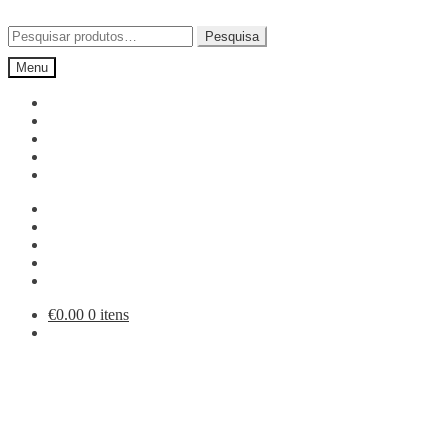
Ir
Saltar
para
para
Pesquisar
Pesquisa
a
o
por:
Menu
navegação
conteúdo
€
0.00
0 itens