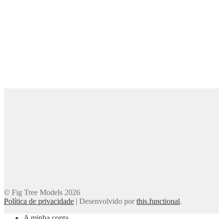
© Fig Tree Models 2026
Política de privacidade
|
Desenvolvido por
this.functional
.
A minha conta