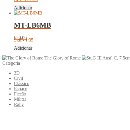
Adicionar
MT-LB6MB
€
20.00
Skif - 1:35
Adicionar
The Glory of Rome
Categoria
3D
Civil
Clássico
Espaço
Ficção
Militar
Rally