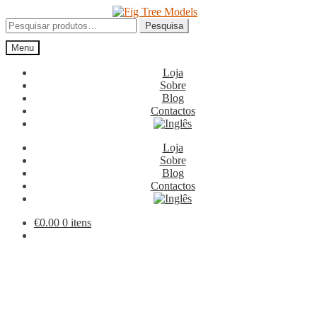
Ir
Saltar
para
para
Pesquisar
Pesquisa
a
o
por:
Menu
navegação
conteúdo
Loja
Sobre
Blog
Contactos
Loja
Sobre
Blog
Contactos
€
0.00
0 itens