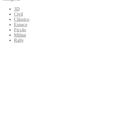
3D
Civil
Clássico
Espaço
Ficção
Militar
Rally