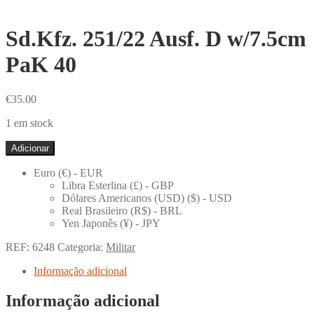
Sd.Kfz. 251/22 Ausf. D w/7.5cm
PaK 40
€
35.00
1 em stock
Quantidade
Adicionar
de
Sd.Kfz.
Euro (€) - EUR
251/22
Libra Esterlina (£) - GBP
Ausf.
Dólares Americanos (USD) ($) - USD
D
Real Brasileiro (R$) - BRL
w/7.5cm
Yen Japonês (¥) - JPY
PaK
40
REF:
6248
Categoria:
Militar
Informação adicional
Informação adicional