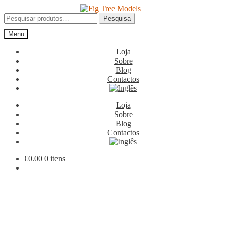
Ir
Saltar
para
para
Pesquisar
Pesquisa
a
o
por:
Menu
navegação
conteúdo
Loja
Sobre
Blog
Contactos
Loja
Sobre
Blog
Contactos
€
0.00
0 itens