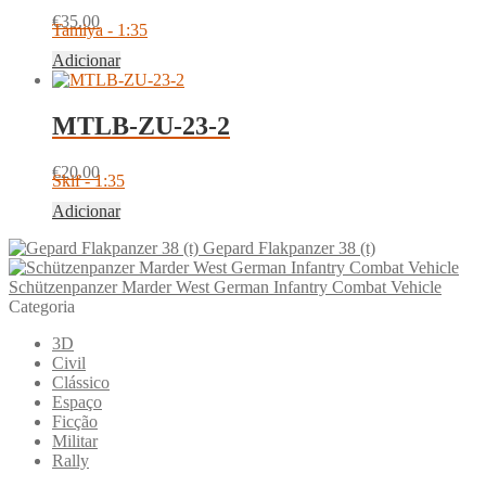
€
35.00
Tamiya - 1:35
Adicionar
MTLB-ZU-23-2
€
20.00
Skif - 1:35
Adicionar
Gepard Flakpanzer 38 (t)
Schützenpanzer Marder West German Infantry Combat Vehicle
Categoria
3D
Civil
Clássico
Espaço
Ficção
Militar
Rally