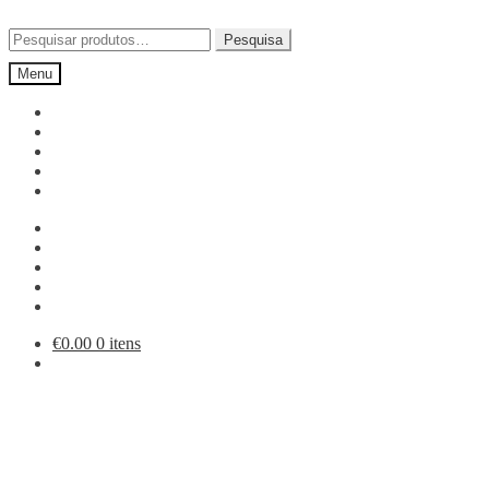
Ir
Saltar
para
para
Pesquisar
Pesquisa
a
o
por:
Menu
navegação
conteúdo
€
0.00
0 itens