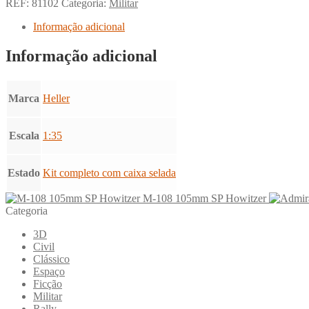
REF:
81102
Categoria:
Militar
Informação adicional
Informação adicional
Marca
Heller
Escala
1:35
Estado
Kit completo com caixa selada
M-108 105mm SP Howitzer
Categoria
3D
Civil
Clássico
Espaço
Ficção
Militar
Rally