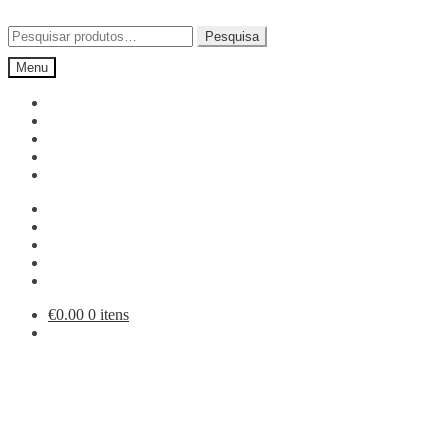
Ir
Saltar
para
para
Pesquisar
Pesquisa
a
o
por:
Menu
navegação
conteúdo
€
0.00
0 itens