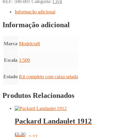
REF:
500-001
Categoria:
Civil
Informação adicional
Informação adicional
Marca
Modelcraft
Escala
1:500
Estado
Kit completo com caixa selada
Produtos Relacionados
Packard Landaulet 1912
€
6.00
Směr - 1:32