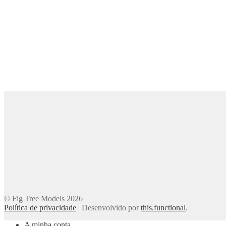
© Fig Tree Models 2026
Política de privacidade
|
Desenvolvido por
this.functional
.
A minha conta