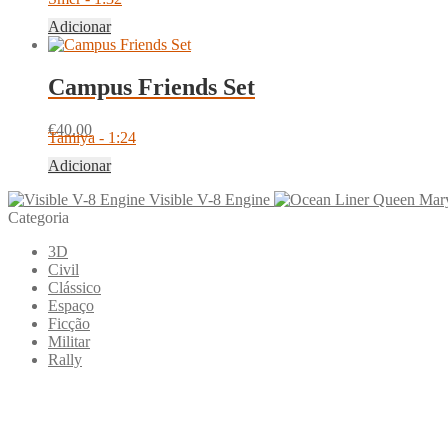
Adicionar
Campus Friends Set
€
40.00
Tamiya - 1:24
Adicionar
Visible V-8 Engine
Categoria
3D
Civil
Clássico
Espaço
Ficção
Militar
Rally