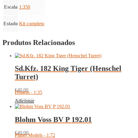
Escala
1:350
Estado
Kit completo
Produtos Relacionados
Sd.Kfz. 182 King Tiger (Henschel
Turret)
€
40.00
Dragon - 1:35
Adicionar
Blohm Voss BV P 192.01
€
40.00
Planet Models - 1:72