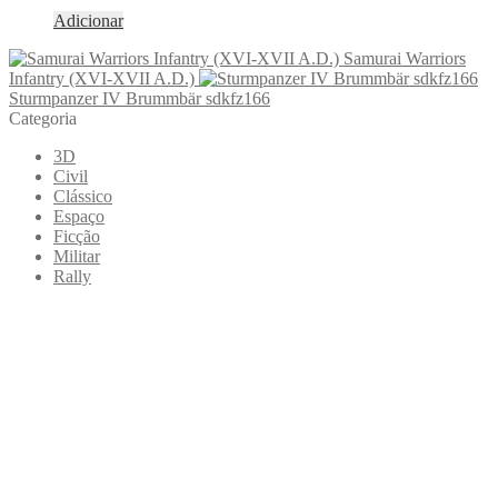
Adicionar
Samurai Warriors
Infantry (XVI-XVII A.D.)
Sturmpanzer IV Brummbär sdkfz166
Categoria
3D
Civil
Clássico
Espaço
Ficção
Militar
Rally