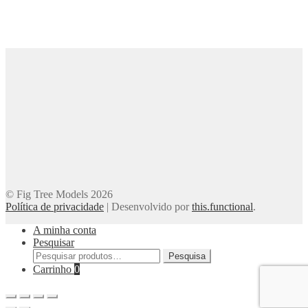
© Fig Tree Models 2026
Política de privacidade
|
Desenvolvido por
this.functional
.
A minha conta
Pesquisar
Pesquisar
Pesquisa
por:
Carrinho
0