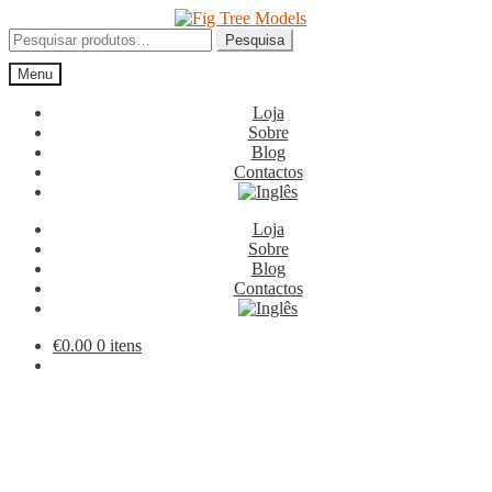
Ir
Saltar
para
para
Pesquisar
Pesquisa
a
o
por:
Menu
navegação
conteúdo
Loja
Sobre
Blog
Contactos
Loja
Sobre
Blog
Contactos
€
0.00
0 itens