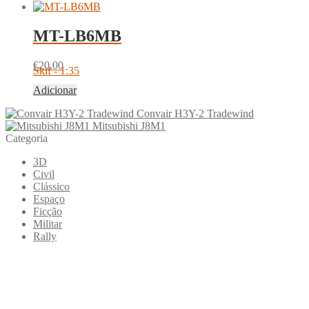
MT-LB6MB
€
20.00
Skif - 1:35
Adicionar
Convair H3Y-2 Tradewind
Mitsubishi J8M1
Categoria
3D
Civil
Clássico
Espaço
Ficção
Militar
Rally