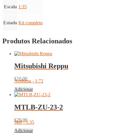
Escala
1:35
Estado
Kit completo
Produtos Relacionados
Mitsubishi Reppu
€
10.00
Aoshima - 1:72
Adicionar
MTLB-ZU-23-2
€
20.00
Skif - 1:35
Adicionar