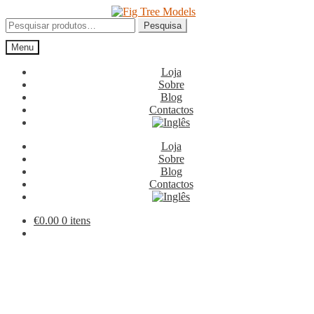
Ir
Saltar
para
para
Pesquisar
Pesquisa
a
o
por:
Menu
navegação
conteúdo
Loja
Sobre
Blog
Contactos
Loja
Sobre
Blog
Contactos
€
0.00
0 itens