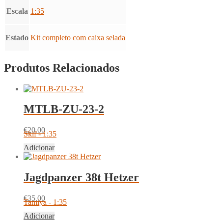
Escala
1:35
Estado
Kit completo com caixa selada
Produtos Relacionados
MTLB-ZU-23-2
€
20.00
Skif - 1:35
Adicionar
Jagdpanzer 38t Hetzer
€
35.00
Tamiya - 1:35
Adicionar