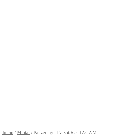
Início
/
Militar
/
Panzerjäger Pz 35t/R-2 TACAM