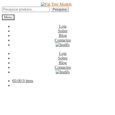
Ir
Saltar
para
para
Pesquisar
Pesquisa
a
o
por:
Menu
navegação
conteúdo
Loja
Sobre
Blog
Contactos
Loja
Sobre
Blog
Contactos
€
0.00
0 itens