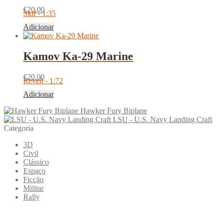
€
20.00
Skif - 1:35
Adicionar
Kamov Ka-29 Marine
€
20.00
Revell - 1:72
Adicionar
Hawker Fury Biplane
LSU - U.S. Navy Landing Craft
Categoria
3D
Civil
Clássico
Espaço
Ficção
Militar
Rally