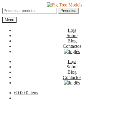
Ir
Saltar
para
para
Pesquisar
Pesquisa
a
o
por:
Menu
navegação
conteúdo
Loja
Sobre
Blog
Contactos
Loja
Sobre
Blog
Contactos
€
0.00
0 itens