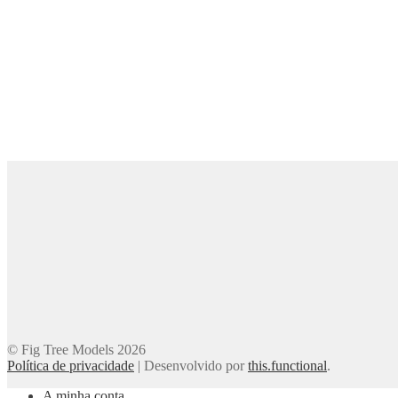
© Fig Tree Models 2026
Política de privacidade
|
Desenvolvido por
this.functional
.
A minha conta