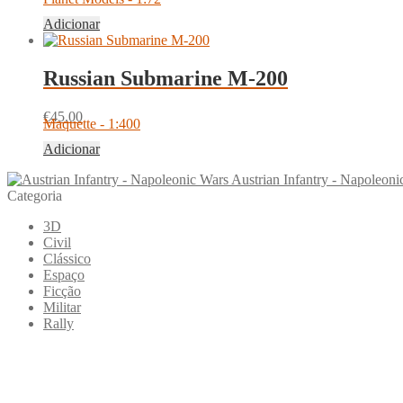
Adicionar
Russian Submarine M-200
€
45.00
Maquette - 1:400
Adicionar
Austrian Infantry - Napoleoni
Categoria
3D
Civil
Clássico
Espaço
Ficção
Militar
Rally