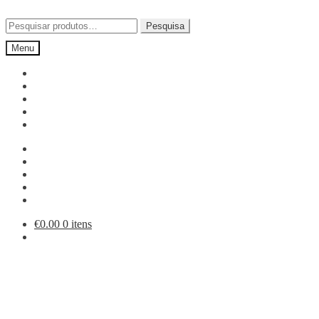
Ir
Saltar
para
para
Pesquisar
Pesquisa
a
o
por:
Menu
navegação
conteúdo
€
0.00
0 itens