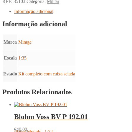
REF:
35103
Categoria:
Militar
Informação adicional
Informação adicional
Marca
Mirage
Escala
1:35
Estado
Kit completo com caixa selada
Produtos Relacionados
Blohm Voss BV P 192.01
€
40.00
Planet Models - 1:72