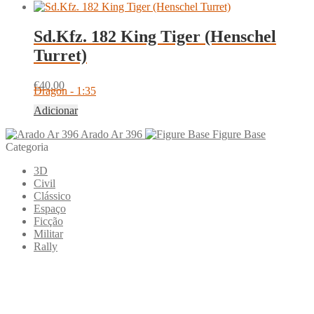
Sd.Kfz. 182 King Tiger (Henschel
Turret)
€
40.00
Dragon - 1:35
Adicionar
Arado Ar 396
Figure Base
Categoria
3D
Civil
Clássico
Espaço
Ficção
Militar
Rally