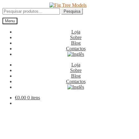
Ir
Saltar
para
para
Pesquisar
Pesquisa
a
o
por:
Menu
navegação
conteúdo
Loja
Sobre
Blog
Contactos
Loja
Sobre
Blog
Contactos
€
0.00
0 itens