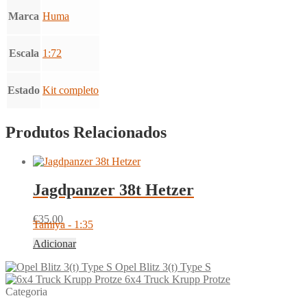
Marca
Huma
Escala
1:72
Estado
Kit completo
Produtos Relacionados
Jagdpanzer 38t Hetzer
€
35.00
Tamiya - 1:35
Adicionar
Opel Blitz 3(t) Type S
6x4 Truck Krupp Protze
Categoria