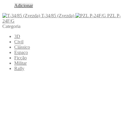
Adicionar
T-34/85 (Zvezda)
PZL P-
24F/G
Categoria
3D
Civil
Clássico
Espaço
Ficção
Militar
Rally