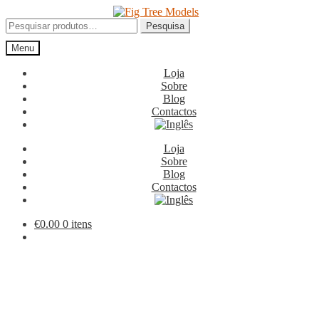
Ir
Saltar
para
para
Pesquisar
Pesquisa
a
o
por:
Menu
navegação
conteúdo
Loja
Sobre
Blog
Contactos
Loja
Sobre
Blog
Contactos
€
0.00
0 itens