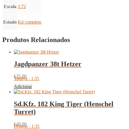
Escala
1:72
Estado
Kit completo
Produtos Relacionados
Jagdpanzer 38t Hetzer
€
35.00
Tamiya - 1:35
Adicionar
Sd.Kfz. 182 King Tiger (Henschel
Turret)
€
40.00
Dragon - 1:35