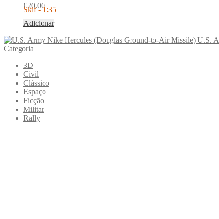
€
20.00
Skif - 1:35
Adicionar
U.S. A
Categoria
3D
Civil
Clássico
Espaço
Ficção
Militar
Rally