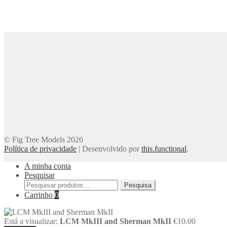
© Fig Tree Models 2026
Política de privacidade
|
Desenvolvido por
this.functional
.
A minha conta
Pesquisar
Pesquisar
Pesquisa
por:
Carrinho
0
Está a visualizar:
LCM MkIII and Sherman MkII
€
10.00