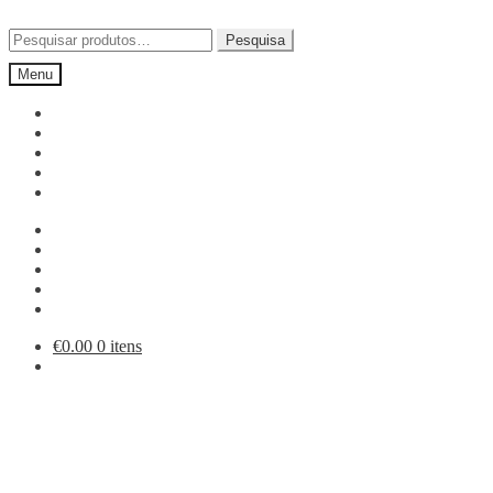
Ir
Saltar
para
para
Pesquisar
Pesquisa
a
o
por:
Menu
navegação
conteúdo
€
0.00
0 itens