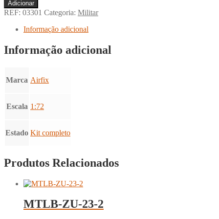
Quantidade
Adicionar
de
REF:
03301
Categoria:
Militar
LCM
MkIII
Informação adicional
and
Sherman
Informação adicional
MkII
Marca
Airfix
Escala
1:72
Estado
Kit completo
Produtos Relacionados
MTLB-ZU-23-2