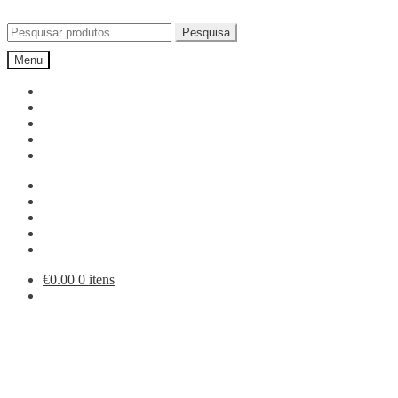
Ir
Saltar
para
para
Pesquisar
Pesquisa
a
o
por:
Menu
navegação
conteúdo
€
0.00
0 itens