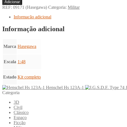
Quantidade
Adicionar
de
REF:
09171 (Hasegawa)
Categoria:
Militar
Junkers
Ju87B-
Informação adicional
2/U-
4
Informação adicional
Stuka
w/Skid
Marca
Hasegawa
Escala
1:48
Estado
Kit completo
Henschel Hs 123A-1
Categoria
3D
Civil
Clássico
Espaço
Ficção