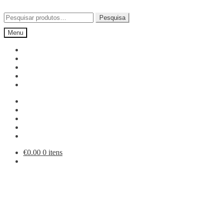
Ir
Saltar
para
para
Pesquisar
Pesquisa
a
o
por:
Menu
navegação
conteúdo
€
0.00
0 itens