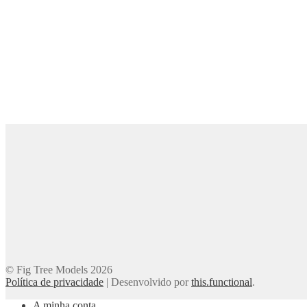
© Fig Tree Models 2026
Política de privacidade
|
Desenvolvido por
this.functional
.
A minha conta