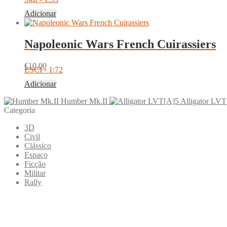
Adicionar
Napoleonic Wars French Cuirassiers
€
10.00
ESCI - 1:72
Adicionar
Humber Mk.II
Alligator LV
Categoria
3D
Civil
Clássico
Espaço
Ficção
Militar
Rally