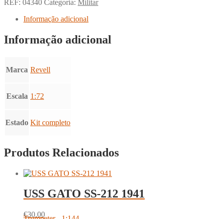
REF:
04340
Categoria:
Militar
Informação adicional
Informação adicional
Marca
Revell
Escala
1:72
Estado
Kit completo
Produtos Relacionados
USS GATO SS-212 1941
€
30.00
Trumpeter - 1:144