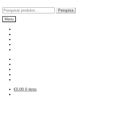
Ir
Saltar
para
para
Pesquisar
Pesquisa
a
o
por:
Menu
navegação
conteúdo
€
0.00
0 itens