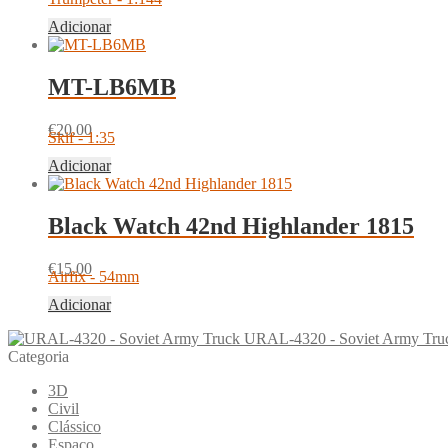
Adicionar
MT-LB6MB
€
20.00
Skif - 1:35
Adicionar
Black Watch 42nd Highlander 1815
€
15.00
Airfix - 54mm
Adicionar
URAL-4320 - Soviet Army Tru
Categoria
3D
Civil
Clássico
Espaço