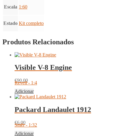
Escala
1:60
Estado
Kit completo
Produtos Relacionados
Visible V-8 Engine
€
90.00
Revell - 1:4
Adicionar
Packard Landaulet 1912
€
6.00
Směr - 1:32
Adicionar