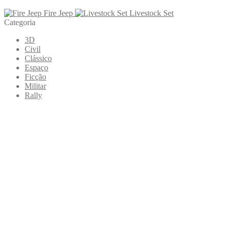
Fire Jeep
Livestock Set
Categoria
3D
Civil
Clássico
Espaço
Ficção
Militar
Rally