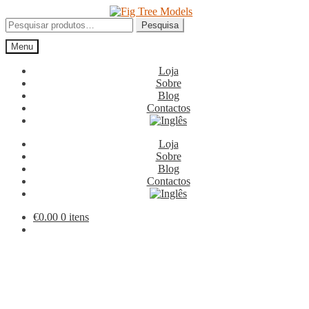
Ir
Saltar
para
para
Pesquisar
Pesquisa
a
o
por:
Menu
navegação
conteúdo
Loja
Sobre
Blog
Contactos
Loja
Sobre
Blog
Contactos
€
0.00
0 itens