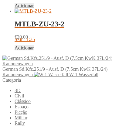
Adicionar
MTLB-ZU-23-2
€
20.00
Skif - 1:35
Adicionar
German Sd.Kfz.251/9 - Ausf. D (7.5cm KwK 37L/24)
Kanonenwagen
W 1 Wasserfall
Categoria
3D
Civil
Clássico
Espaço
Ficção
Militar
Rally