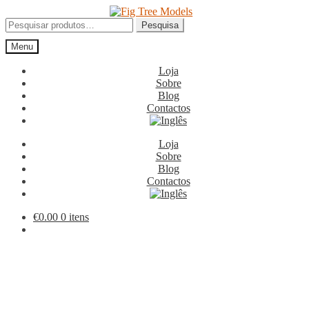
Ir
Saltar
para
para
Pesquisar
Pesquisa
a
o
por:
Menu
navegação
conteúdo
Loja
Sobre
Blog
Contactos
Loja
Sobre
Blog
Contactos
€
0.00
0 itens