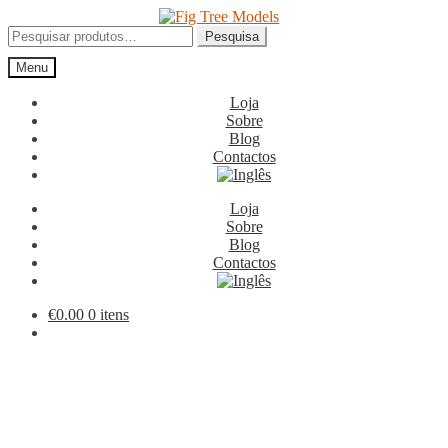
Ir
Saltar
para
para
Pesquisar
Pesquisa
a
o
por:
Menu
navegação
conteúdo
Loja
Sobre
Blog
Contactos
Loja
Sobre
Blog
Contactos
€
0.00
0 itens