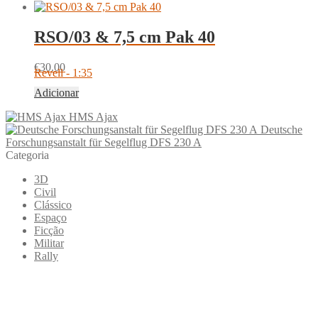
RSO/03 & 7,5 cm Pak 40
€
30.00
Revell - 1:35
Adicionar
HMS Ajax
Deutsche
Forschungsanstalt für Segelflug DFS 230 A
Categoria
3D
Civil
Clássico
Espaço
Ficção
Militar
Rally