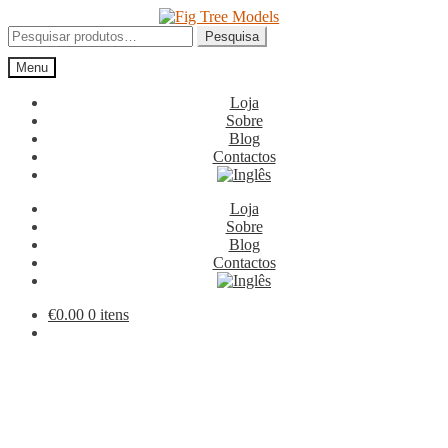
Ir
Saltar
para
para
Pesquisar
Pesquisa
a
o
por:
Menu
navegação
conteúdo
Loja
Sobre
Blog
Contactos
Loja
Sobre
Blog
Contactos
€
0.00
0 itens