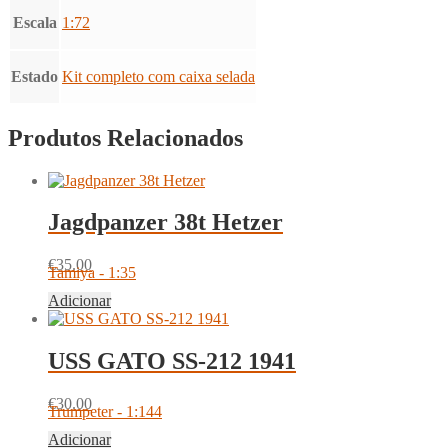
Escala
1:72
Estado
Kit completo com caixa selada
Produtos Relacionados
Jagdpanzer 38t Hetzer
€
35.00
Tamiya - 1:35
Adicionar
USS GATO SS-212 1941
€
30.00
Trumpeter - 1:144
Adicionar