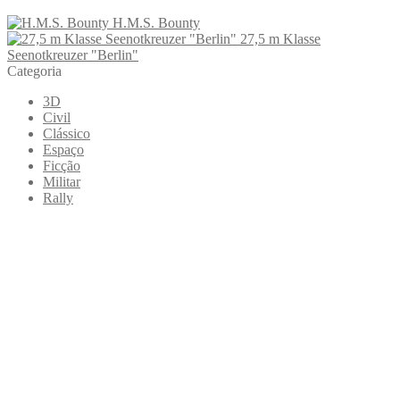
H.M.S. Bounty
27,5 m Klasse
Seenotkreuzer "Berlin"
Categoria
3D
Civil
Clássico
Espaço
Ficção
Militar
Rally