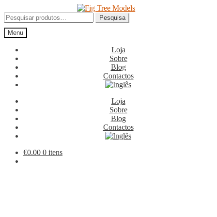
Ir
Saltar
para
para
Pesquisar
Pesquisa
a
o
por:
Menu
navegação
conteúdo
Loja
Sobre
Blog
Contactos
Loja
Sobre
Blog
Contactos
€
0.00
0 itens