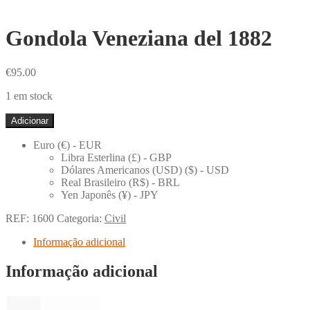
Gondola Veneziana del 1882
€
95.00
1 em stock
Quantidade
Adicionar
de
Gondola
Euro (€) - EUR
Veneziana
Libra Esterlina (£) - GBP
del
Dólares Americanos (USD) ($) - USD
1882
Real Brasileiro (R$) - BRL
Yen Japonês (¥) - JPY
REF:
1600
Categoria:
Civil
Informação adicional
Informação adicional