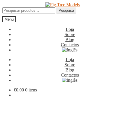
Ir
Saltar
para
para
Pesquisar
Pesquisa
a
o
por:
Menu
navegação
conteúdo
Loja
Sobre
Blog
Contactos
Loja
Sobre
Blog
Contactos
€
0.00
0 itens