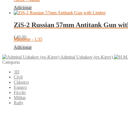
Adicionar
ZiS-2 Russian 57mm Antitank Gun wi
€
40.00
Maquette - 1:35
Adicionar
Admiral Ushakov (ex-Kirov)
Categoria
3D
Civil
Clássico
Espaço
Ficção
Militar
Rally