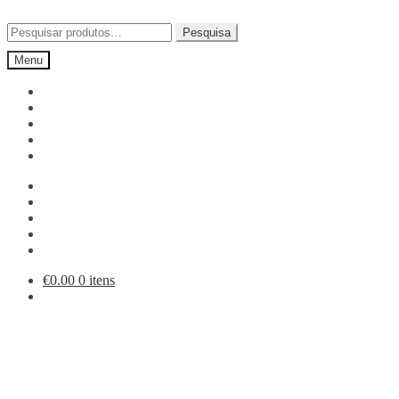
Ir
Saltar
para
para
Pesquisar
Pesquisa
a
o
por:
Menu
navegação
conteúdo
€
0.00
0 itens