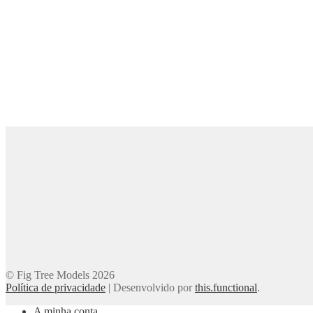
© Fig Tree Models 2026
Política de privacidade
|
Desenvolvido por
this.functional
.
A minha conta