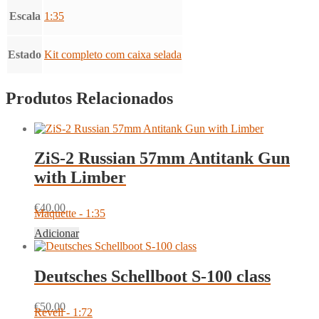
Escala
1:35
Estado
Kit completo com caixa selada
Produtos Relacionados
ZiS-2 Russian 57mm Antitank Gun
with Limber
€
40.00
Maquette - 1:35
Adicionar
Deutsches Schellboot S-100 class
€
50.00
Revell - 1:72