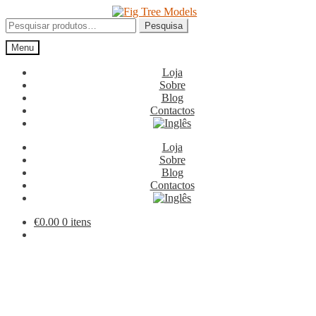
Ir
Saltar
para
para
Pesquisar
Pesquisa
a
o
por:
Menu
navegação
conteúdo
Loja
Sobre
Blog
Contactos
Loja
Sobre
Blog
Contactos
€
0.00
0 itens