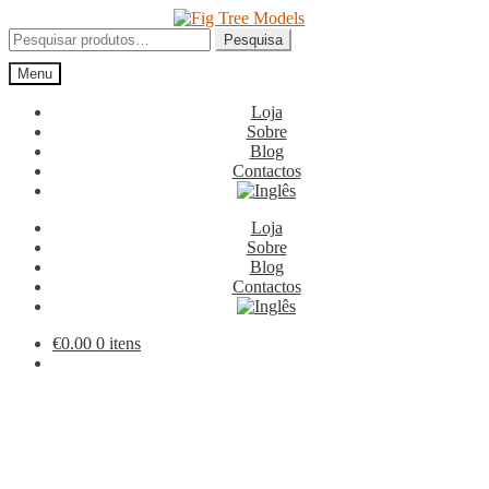
Ir
Saltar
para
para
Pesquisar
Pesquisa
a
o
por:
Menu
navegação
conteúdo
Loja
Sobre
Blog
Contactos
Loja
Sobre
Blog
Contactos
€
0.00
0 itens