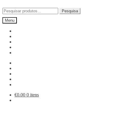
Ir
Saltar
para
para
Pesquisar
Pesquisa
a
o
por:
Menu
navegação
conteúdo
€
0.00
0 itens