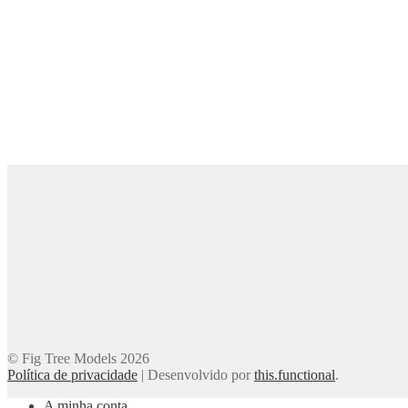
© Fig Tree Models 2026
Política de privacidade
|
Desenvolvido por
this.functional
.
A minha conta