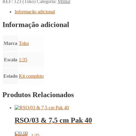
REF:
123 (Toko)
Categoria:
Militar
Informação adicional
Informação adicional
Marca
Toko
Escala
1:35
Estado
Kit completo
Produtos Relacionados
RSO/03 & 7,5 cm Pak 40
€
30.00
Revell - 1:35