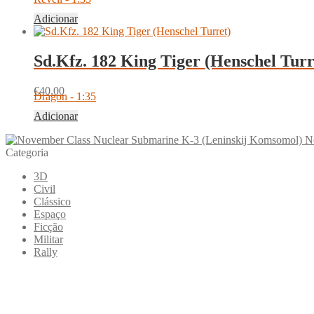
Adicionar
Sd.Kfz. 182 King Tiger (Henschel Turr
€
40.00
Dragon - 1:35
Adicionar
N
Categoria
3D
Civil
Clássico
Espaço
Ficção
Militar
Rally