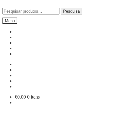
Ir
Saltar
para
para
Pesquisar
Pesquisa
a
o
por:
Menu
navegação
conteúdo
€
0.00
0 itens