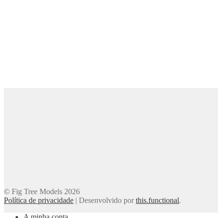
© Fig Tree Models 2026
Política de privacidade
|
Desenvolvido por
this.functional
.
A minha conta