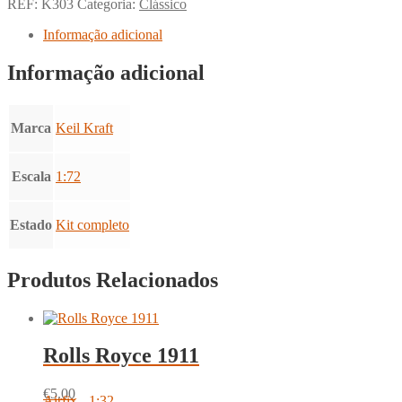
REF:
K303
Categoria:
Clássico
Informação adicional
Informação adicional
Marca
Keil Kraft
Escala
1:72
Estado
Kit completo
Produtos Relacionados
Rolls Royce 1911
€
5.00
Airfix - 1:32