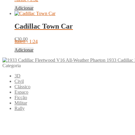
Adicionar
Cadillac Town Car
€
30.00
Italeri - 1:24
Adicionar
1933 Cadillac
Categoria
3D
Civil
Clássico
Espaço
Ficção
Militar
Rally