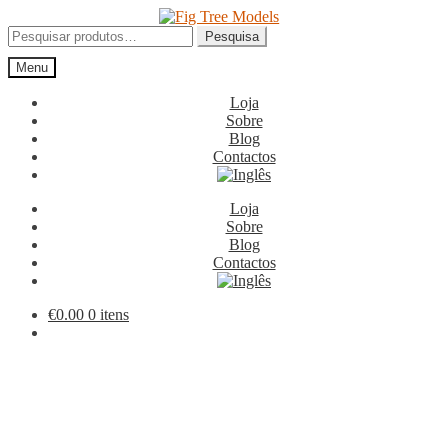
Ir
Saltar
para
para
Pesquisar
Pesquisa
a
o
por:
Menu
navegação
conteúdo
Loja
Sobre
Blog
Contactos
Loja
Sobre
Blog
Contactos
€
0.00
0 itens