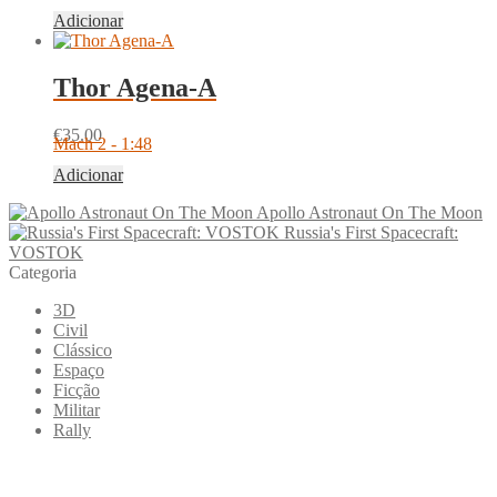
Adicionar
Thor Agena-A
€
35.00
Mach 2 - 1:48
Adicionar
Apollo Astronaut On The Moon
Russia's First Spacecraft:
VOSTOK
Categoria
3D
Civil
Clássico
Espaço
Ficção
Militar
Rally