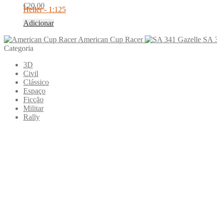
€
20.00
Heller - 1:125
Adicionar
American Cup Racer
SA 3
Categoria
3D
Civil
Clássico
Espaço
Ficção
Militar
Rally