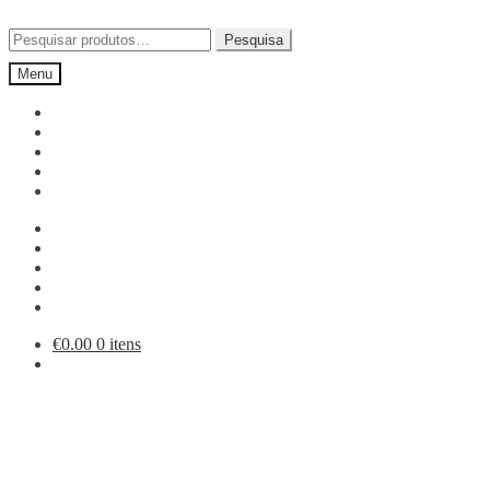
Ir
Saltar
para
para
Pesquisar
Pesquisa
a
o
por:
Menu
navegação
conteúdo
€
0.00
0 itens