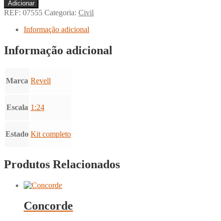
Quantidade
Adicionar
de
REF:
07555
Categoria:
Civil
Büssing
8000
Informação adicional
S
13
Informação adicional
Marca
Revell
Escala
1:24
Estado
Kit completo
Produtos Relacionados
Concorde