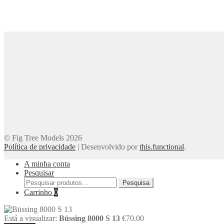
© Fig Tree Models 2026
Política de privacidade
|
Desenvolvido por
this.functional
.
A minha conta
Pesquisar
Pesquisar
Pesquisa
por:
Carrinho
0
Está a visualizar:
Büssing 8000 S 13
€
70.00