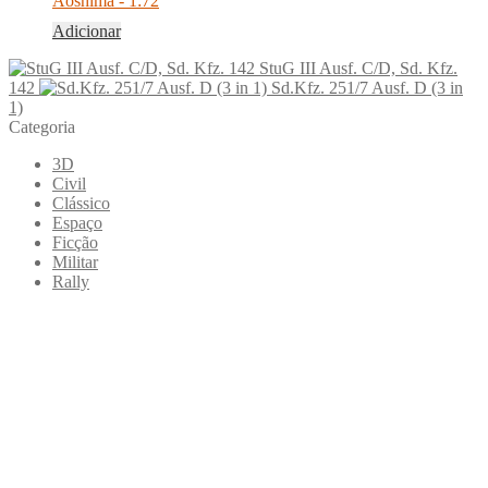
Aoshima - 1:72
Adicionar
StuG III Ausf. C/D, Sd. Kfz.
142
Sd.Kfz. 251/7 Ausf. D (3 in
1)
Categoria
3D
Civil
Clássico
Espaço
Ficção
Militar
Rally