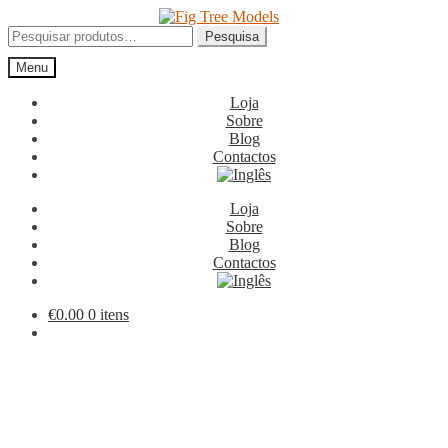
Ir
Saltar
para
para
Pesquisar
Pesquisa
a
o
por:
Menu
navegação
conteúdo
Loja
Sobre
Blog
Contactos
Loja
Sobre
Blog
Contactos
€
0.00
0 itens