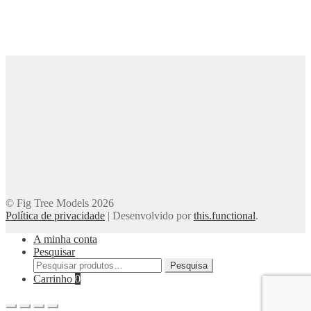
© Fig Tree Models 2026
Política de privacidade
|
Desenvolvido por
this.functional
.
A minha conta
Pesquisar
Pesquisar
Pesquisa
por:
Carrinho
0