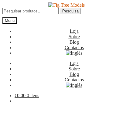
Ir
Saltar
para
para
Pesquisar
Pesquisa
a
o
por:
Menu
navegação
conteúdo
Loja
Sobre
Blog
Contactos
Loja
Sobre
Blog
Contactos
€
0.00
0 itens