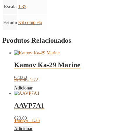
Escala
1:35
Estado
Kit completo
Produtos Relacionados
Kamov Ka-29 Marine
€
20.00
Revell - 1:72
Adicionar
AAVP7A1
€
20.00
Tamiya - 1:35
Adicionar