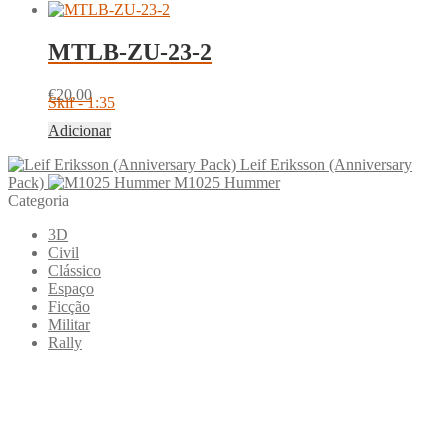
MTLB-ZU-23-2
€
20.00
Skif - 1:35
Adicionar
Leif Eriksson (Anniversary
Pack)
M1025 Hummer
Categoria
3D
Civil
Clássico
Espaço
Ficção
Militar
Rally