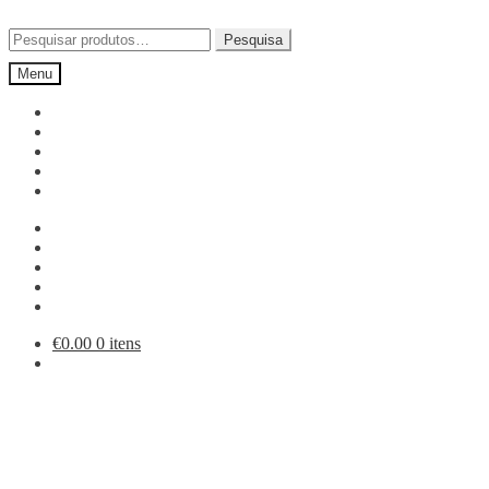
Ir
Saltar
para
para
Pesquisar
Pesquisa
a
o
por:
Menu
navegação
conteúdo
€
0.00
0 itens