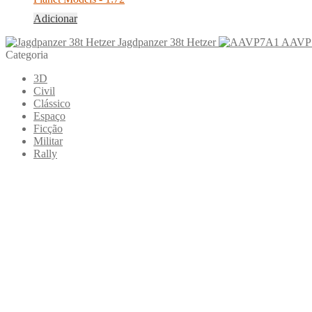
Adicionar
Jagdpanzer 38t Hetzer
AAVP
Categoria
3D
Civil
Clássico
Espaço
Ficção
Militar
Rally