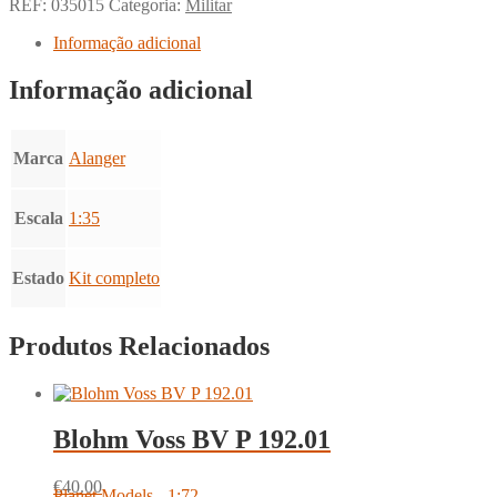
REF:
035015
Categoria:
Militar
Informação adicional
Informação adicional
Marca
Alanger
Escala
1:35
Estado
Kit completo
Produtos Relacionados
Blohm Voss BV P 192.01
€
40.00
Planet Models - 1:72