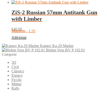
ZiS-2 Russian 57mm Antitank Gun
with Limber
€
40.00
Maquette - 1:35
Adicionar
Kamov Ka-29 Marine
Blohm Voss BV P 192.01
Categoria
3D
Civil
Clássico
Espaço
Ficção
Militar
Rally