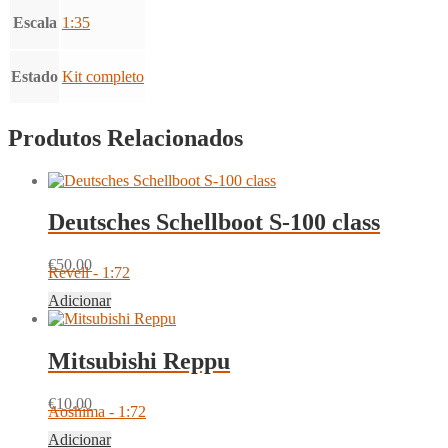
Escala
1:35
Estado
Kit completo
Produtos Relacionados
Deutsches Schellboot S-100 class
€
50.00
Revell - 1:72
Adicionar
Mitsubishi Reppu
€
10.00
Aoshima - 1:72
Adicionar