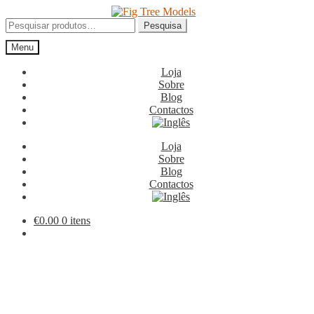
Ir
Saltar
para
para
Pesquisar
Pesquisa
a
o
por:
Menu
navegação
conteúdo
Loja
Sobre
Blog
Contactos
Loja
Sobre
Blog
Contactos
€
0.00
0 itens