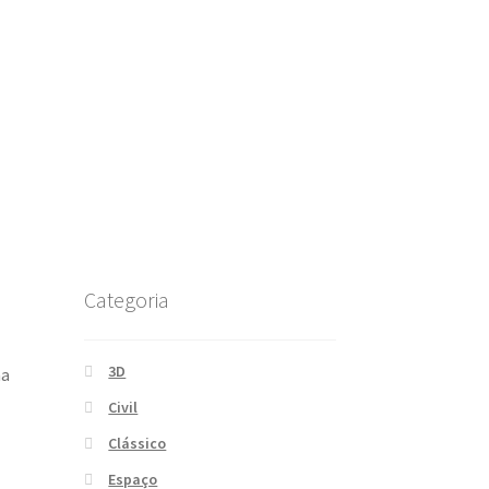
Categoria
3D
ma
Civil
Clássico
Espaço