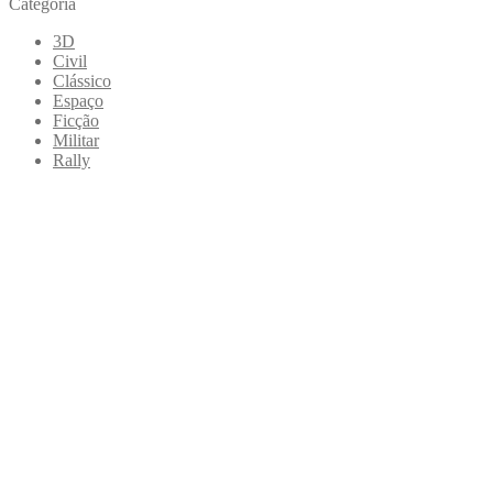
Categoria
3D
Civil
Clássico
Espaço
Ficção
Militar
Rally