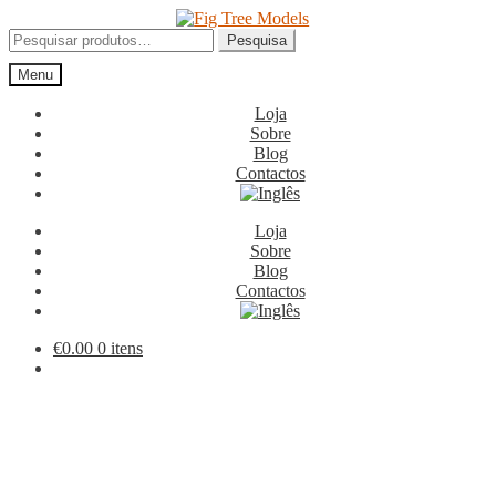
Ir
Saltar
para
para
Pesquisar
Pesquisa
a
o
por:
Menu
navegação
conteúdo
Loja
Sobre
Blog
Contactos
Loja
Sobre
Blog
Contactos
€
0.00
0 itens