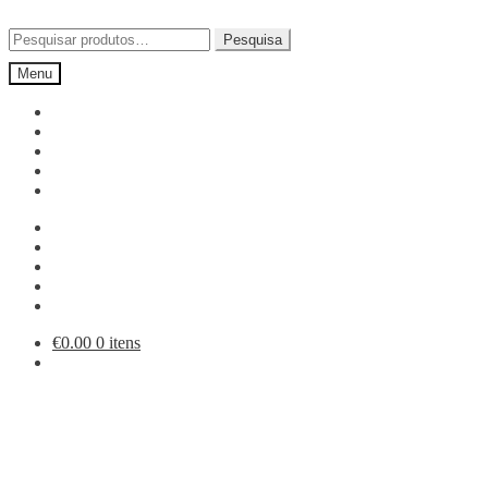
Ir
Saltar
para
para
Pesquisar
Pesquisa
a
o
por:
Menu
navegação
conteúdo
€
0.00
0 itens