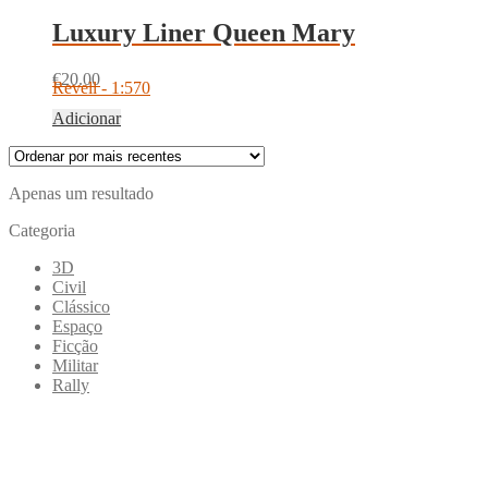
Luxury Liner Queen Mary
€
20.00
Revell - 1:570
Adicionar
Apenas um resultado
Categoria
3D
Civil
Clássico
Espaço
Ficção
Militar
Rally