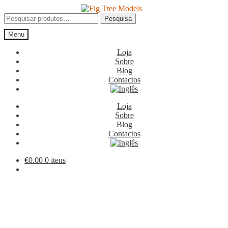
Ir
Saltar
para
para
Pesquisar
Pesquisa
a
o
por:
Menu
navegação
conteúdo
Loja
Sobre
Blog
Contactos
Loja
Sobre
Blog
Contactos
€
0.00
0 itens